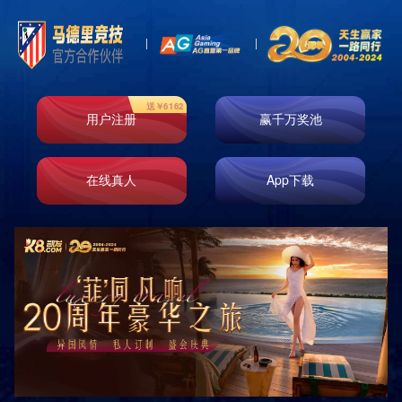
k8凯发天生赢家
一触即发
GROUP BUSINESS
集团业务
ag体育赛事
ag体育培训